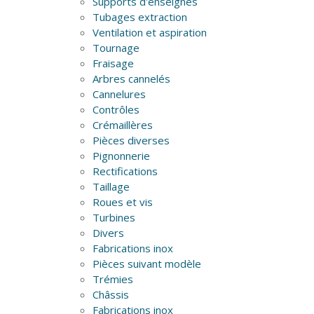
Supports d'enseignes
Tubages extraction
Ventilation et aspiration
Tournage
Fraisage
Arbres cannelés
Cannelures
Contrôles
Crémaillères
Pièces diverses
Pignonnerie
Rectifications
Taillage
Roues et vis
Turbines
Divers
Fabrications inox
Pièces suivant modèle
Trémies
Châssis
Fabrications inox