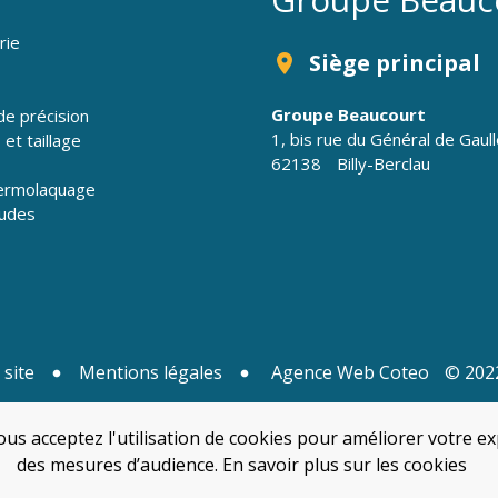
rie
Siège principal
location_on
Groupe Beaucourt
e précision
1, bis rue du Général de Gaul
et taillage
62138
Billy-Berclau
hermolaquage
tudes
 site
Mentions légales
Agence Web Coteo
© 2022
us acceptez l'utilisation de cookies pour améliorer votre ex
des mesures d’audience.
En savoir plus sur les cookies