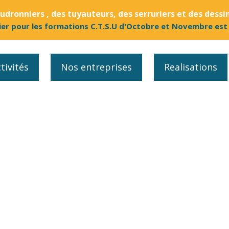
dronniers , des tuyauteurs, des serruriers et des dessi
ier pour les formations C.T.S.U d'Octobre et Novembre est
tivités
Nos entreprises
Realisations