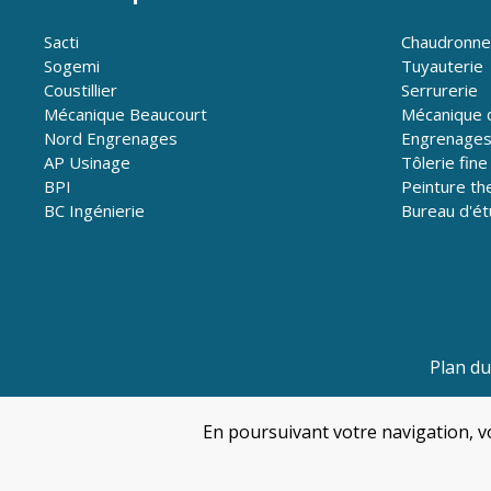
Sacti
Chaudronne
Sogemi
Tuyauterie
Coustillier
Serrurerie
Mécanique Beaucourt
Mécanique d
Nord Engrenages
Engrenages 
AP Usinage
Tôlerie fine
BPI
Peinture t
BC Ingénierie
Bureau d'é
Plan du
En poursuivant votre navigation, vo