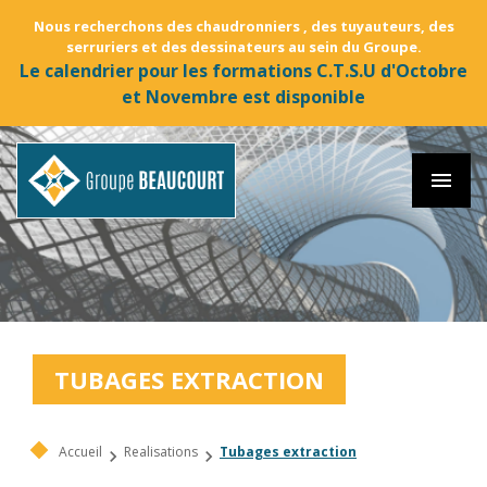
Nous recherchons des chaudronniers , des tuyauteurs, des
serruriers et des dessinateurs au sein du Groupe.
Le calendrier pour les formations C.T.S.U d'Octobre
et Novembre est disponible
menu
TUBAGES EXTRACTION
Accueil
Realisations
Tubages extraction