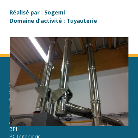
Réalisé par : Sogemi
Domaine d'activité : Tuyauterie
Le Groupe Beaucourt
Sacti
Sogemi
Coustillier
Mécanique Beaucourt
Nord Engrenages
AP Usinage
BPI
BC Ingénierie