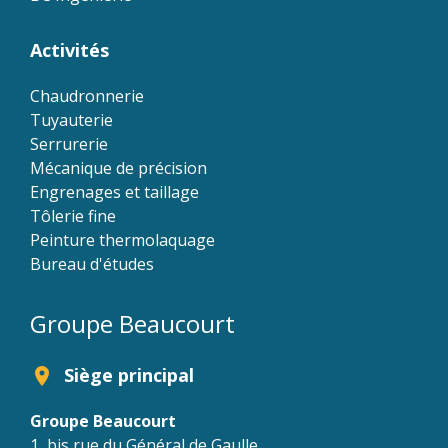
Activités
Chaudronnerie
Tuyauterie
Serrurerie
Mécanique de précision
Engrenages et taillage
Tôlerie fine
Peinture thermolaquage
Bureau d'études
Groupe Beaucourt
Siège principal
location_on
Groupe Beaucourt
1, bis rue du Général de Gaulle