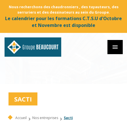
Nous recherchons des chaudronniers , des tuyauteurs, des
serruriers et des dessinateurs au sein du Groupe.
Le calendrier pour les formations C.T.S.U d'Octobre
et Novembre est disponible
menu
SACTI
Accueil
Nos entreprises
Sacti