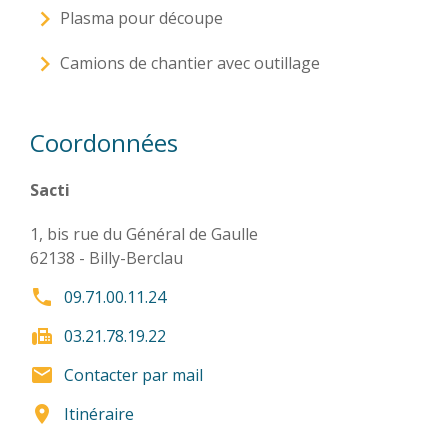
Plasma pour découpe
Camions de chantier avec outillage
Coordonnées
Sacti
1, bis rue du Général de Gaulle
62138
-
Billy-Berclau
phone
09.71.00.11.24
fax
03.21.78.19.22
email
Contacter par mail
location_on
Itinéraire