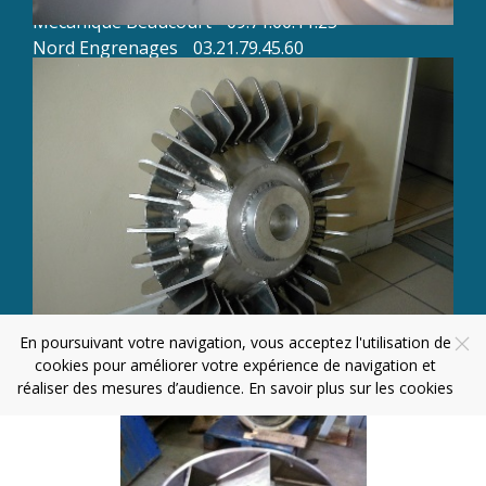
Mécanique Beaucourt
09.71.00.11.25
Nord Engrenages
03.21.79.45.60
AP Usinage
03.28.61.87.78
BPI
07.56.21.31.58
BC Ingénierie
03.66.32.05.30
Plan du site
Mentions légales
Agence Web Coteo
© 2022 - 2026
En poursuivant votre navigation, vous acceptez l'utilisation de
cookies pour améliorer votre expérience de navigation et
réaliser des mesures d’audience.
En savoir plus sur les cookies