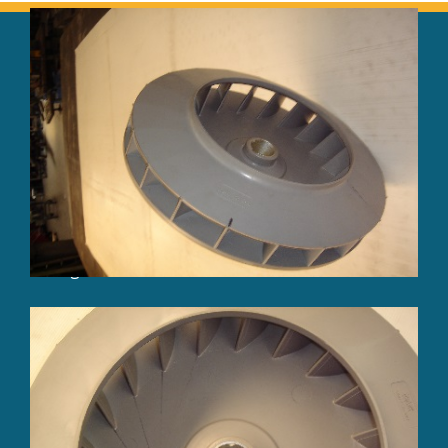
Le Groupe Beaucourt
Sacti
Sogemi
Coustillier
Mécanique Beaucourt
Nord Engrenages
AP Usinage
BPI
BC Ingénierie
Activités
Chaudronnerie
Tuyauterie
Serrurerie
Mécanique de précision