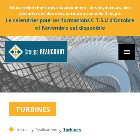
Nous recherchons des chaudronniers , des tuyauteurs, des
serruriers et des dessinateurs au sein du Groupe.
Le calendrier pour les formations C.T.S.U d'Octobre
et Novembre est disponible
menu
TURBINES
Accueil
Realisations
Turbines