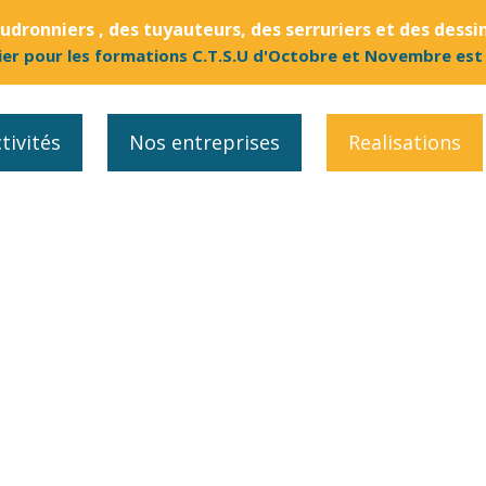
dronniers , des tuyauteurs, des serruriers et des dessi
ier pour les formations C.T.S.U d'Octobre et Novembre est
tivités
Nos entreprises
Realisations