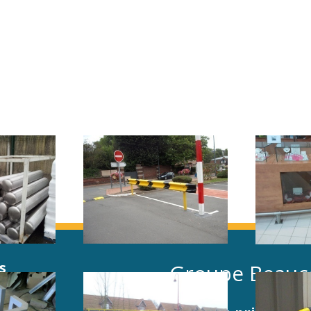
s
Groupe Beauc
rie